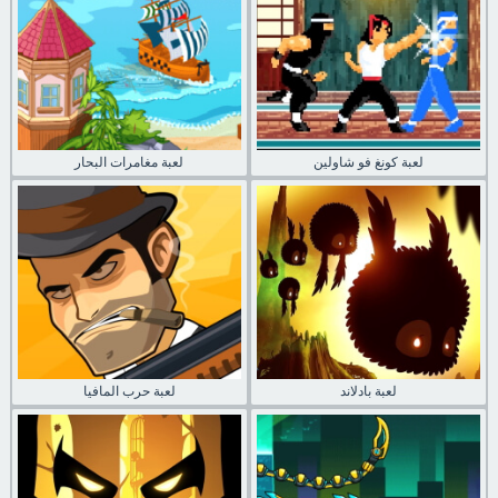
لعبة كونغ فو شاولين
لعبة مغامرات البحار
لعبة بادلاند
لعبة حرب المافيا