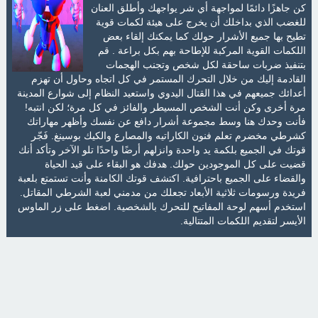
كن جاهزًا دائمًا لمواجهة أي شر يواجهك وأطلق العنان
للغضب الذي بداخلك أن يخرج على هيئة لكمات قوية
تطيح بها جميع الأشرار حولك كما يمكنك إلقاء بعض
اللكمات القوية المركبة للإطاحة بهم بكل براعة . قم
بتنفيذ ضربات ساحقة لكل شخص وتجنب الهجمات
القادمة إليك من خلال التحرك المستمر في كل اتجاه وحاول أن تهزم
أعدائك جميعهم في هذا القتال اليدوي واستعيد النظام إلى شوارع المدينة
مرة أخرى وكن أنت الشخص المسيطر والفائز في كل مرة؛ لكن انتبه!
فأنت وحدك هنا وسط مجموعة أشرار دافع عن نفسك وأظهر مهاراتك
كشرطي مخضرم تعلم فنون الكاراتيه والمصارع والكيك بوسينغ. فَجّر
قوتك في الجميع بلكمة يد واحدة وانزلهم أرضًا واحدًا تلو الآخر وتأكد أنك
قضيت على كل الموجودين حولك. هدفك هو البقاء على قيد الحياة
والقضاء على الجميع باحترافية. اكتشف قوتك الكامنة وأنت تستمتع بلعبة
فريدة ورسومات ثلاثية الأبعاد تجعلك من مدمني لعبة الشرطي المقاتل.
استخدم أسهم لوحة المفاتيح للتحرك بالشخصية. اضغط على زر الماوس
الأيسر لتقديم اللكمات المتتالية.