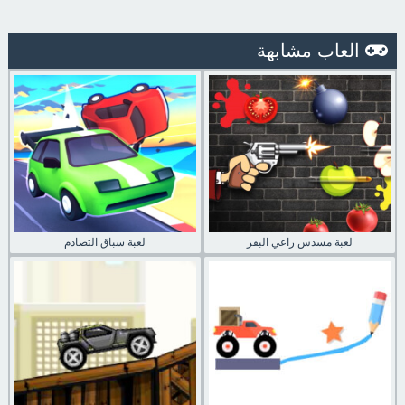
العاب مشابهة
لعبة مسدس راعي البقر
لعبة سباق التصادم