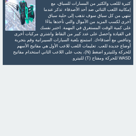
كثيرة لللعب والكثير من المسارات للسباق، مع
إمكانية اللعب الثنائي ضد أحد الأصدقاء. تذكر عندما
تنتهي من كل سباق سوف تذهب إلى حلبة سباق
أخرى لكسب المزيد من الأموال والتي تأخذها بناءًا
على كمية الوقت المستغرق في المهمة. اختبر نفسك
في القيادة واحصل على عدد كبير من النقاط واشتري مركبات أخرى
وتنافس مع أصدقاءك. استمتع بلعبة السيارات السيبرانية وقم بتجربة
أوضاع جديدة للعب. تعليمات اللعب للاعب الأول هي مفاتيح الأسهم
للحركة وللنيترو اضغط (N)، يجب على اللاعب الثاني استخدام مفاتيح
WASD للحركة ومفتاح (T) للنيترو.