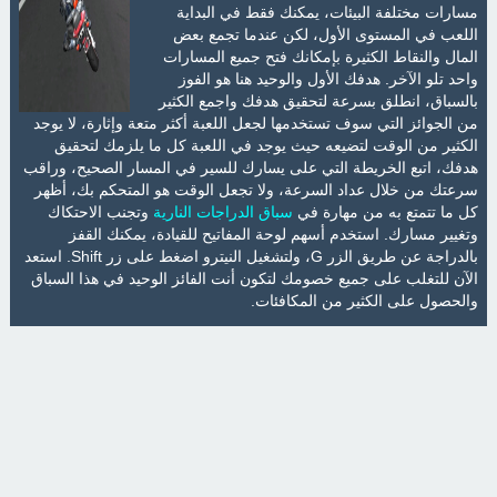
مسارات مختلفة البيئات، يمكنك فقط في البداية
اللعب في المستوى الأول، لكن عندما تجمع بعض
المال والنقاط الكثيرة بإمكانك فتح جميع المسارات
واحد تلو الآخر. هدفك الأول والوحيد هنا هو الفوز
بالسباق، انطلق بسرعة لتحقيق هدفك واجمع الكثير
من الجوائز التي سوف تستخدمها لجعل اللعبة أكثر متعة وإثارة، لا يوجد
الكثير من الوقت لتضيعه حيث يوجد في اللعبة كل ما يلزمك لتحقيق
هدفك، اتبع الخريطة التي على يسارك للسير في المسار الصحيح، وراقب
سرعتك من خلال عداد السرعة، ولا تجعل الوقت هو المتحكم بك، أظهر
كل ما تتمتع به من مهارة في
سباق الدراجات النارية
وتجنب الاحتكاك
وتغيير مسارك. استخدم أسهم لوحة المفاتيح للقيادة، يمكنك القفز
بالدراجة عن طريق الزر G، ولتشغيل النيترو اضغط على زر Shift. استعد
الآن للتغلب على جميع خصومك لتكون أنت الفائز الوحيد في هذا السباق
والحصول على الكثير من المكافئات.