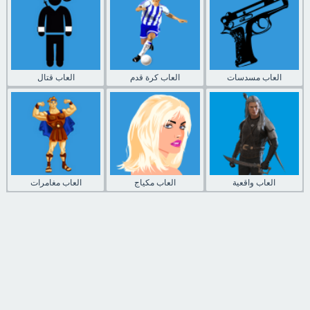
العاب مسدسات
العاب كرة قدم
العاب قتال
العاب واقعية
العاب مكياج
العاب مغامرات