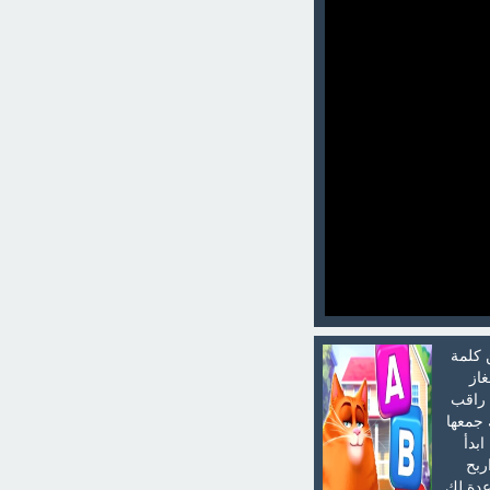
 كلمة
غاز
 راقب
 جمعها
بدأ
ربح
عدة لك