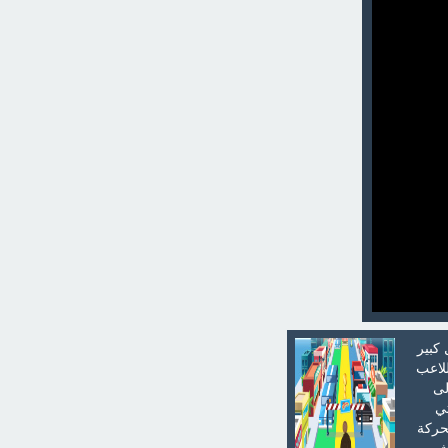
 كبير
للاعب
لى
تي
حركة