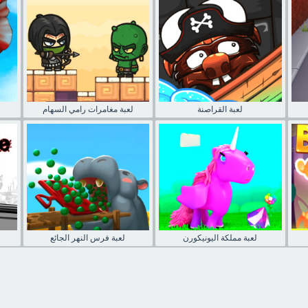
لعبة القراصنة
لعبة مغامرات رامي السهام
لعبة مملكة اليونيكورن
لعبة فرس النهر الجائع