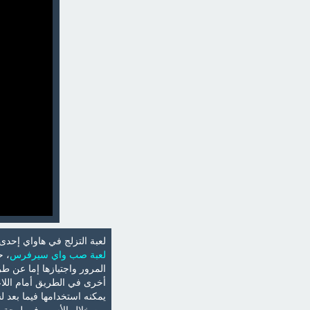
لعبة التزلج في هاواي إحدى
لعبة صب واي سيرفرس
، ح
المرور واجتيازها إما عن ط
أخرى في الطريق أمام اللاعب
يمكنه استخدامها فيما بعد