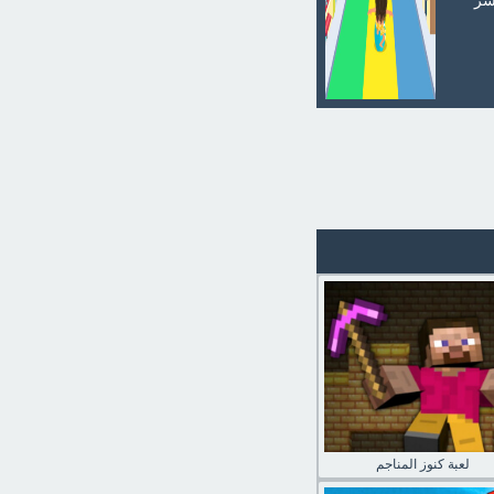
شر
لعبة كنوز المناجم