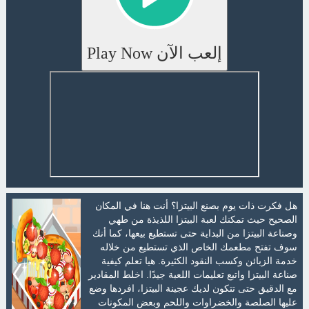
إلعب الآن Play Now
هل فكرت ذات يوم بصنع البيتزا؟ أنت هنا في المكان
الصحيح حيث تمكنك لعبة البيتزا اللذيذة من طهي
وصناعة البيتزا من البداية حتى تستطيع بيعها، كما أنك
سوف تفتح مطعمك الخاص الذي تستطيع من خلاله
خدمة الزبائن وكسب النقود الكثيرة. هيا تعلم كيفية
صناعة البيتزا واتبع تعليمات اللعبة جيدًا. اخلط المقادير
مع الدقيق حتى تتكون لديك عجينة البيتزا، افردها وضع
عليها الصلصة والخضراوات واللحم وبعض المكونات