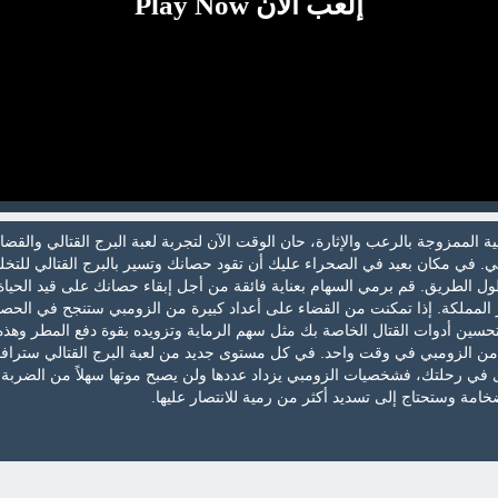
إلعب الآن Play Now
ية الممزوجة بالرعب والإثارة، حان الوقت الآن لتجربة لعبة البرج القتالي والقض
. في مكان بعيد في الصحراء عليك أن تقود حصانك وتسير بالبرج القتالي للت
 الطريق. قم برمي السهام بعناية فائقة من أجل إبقاء حصانك على قيد الحياة
 المملكة. إذا تمكنت من القضاء على أعداد كبيرة من الزومبي ستنجح في الحص
سين أدوات القتال الخاصة بك مثل سهم الرماية وتزويده بقوة دفع المطر وهذه 
من الزومبي في وقت واحد. في كل مستوى جديد من لعبة البرج القتالي ستراف
 في رحلتك، فشخصيات الزومبي يزداد عددها ولن يصبح موتها سهلاً من الضربة 
امة وستحتاج إلى تسديد أكثر من رمية للانتصار عليها.