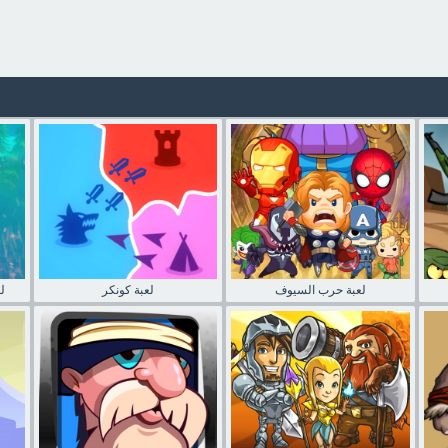
لعبة حرب السيوف
لعبة كونكر
ل