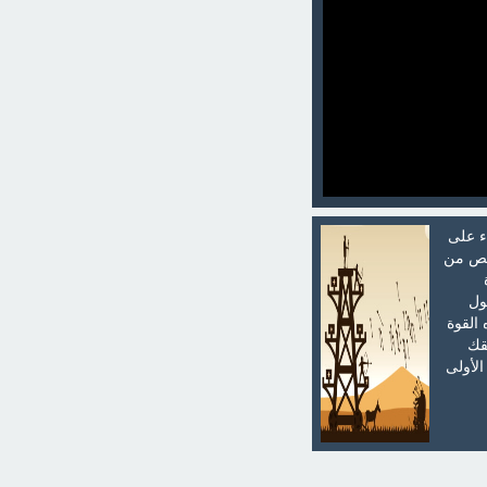
اء على
خلص من
ول
القوة
قك
الأولى