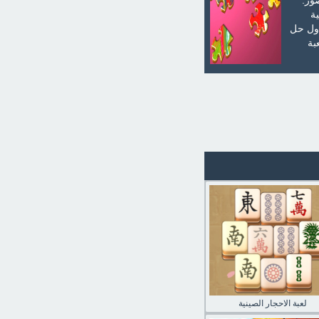
ور.
ة
اول حل
بة
لعبة الاحجار الصينية