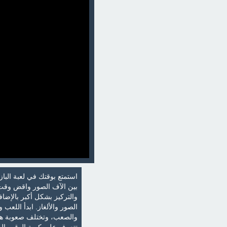
استمتع بوقتك في لعبة البا
بين الآف الصور واقض وقت
والتركيز بشكل أكبر بالإض
الصور والألغاز. ابدأ اللعب
والصعب، وتختلف صعوبة هذه