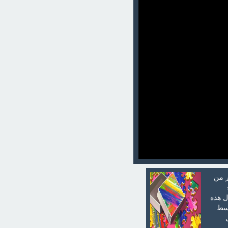
ر من
ل هذه
وسط