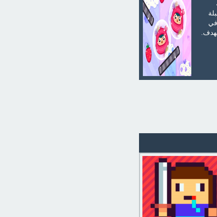
لة
في
لهدف.