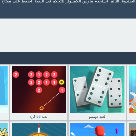
حان
لعبة دومينو
لعبة 99 كرة