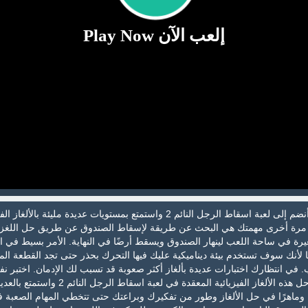
إلعب الآن Play Now
مرحبًا بك في عالم الألغاز! أنضم إلى لعبة اسقاط الرجل النائم 2 واستمتع بمستويات عديدة مليئة بالأل
ام مرة أخرى مهمتك هي البحث عن طريقة لإسقاط الصندوق عن طريق حل اللغز
رة في ساحة اللعب لينهار الصندوق ويسقط أرضًا في النهاية. الأمر بسيط في ال
ئًا لأنك سوف تستخدم بيئة ديناميكية عليك فيها التحرك بحذر حتى تجد القطعة الم
 في انتظارك اختبارات عديدة بألغاز أكثر صعوبة قد تسبب لك الإدمان. اختبر ن
وأظهر للعالم أنك بارع في حل هذه الألغاز الفيزيائية المعقدة في لعبة اسقاط الرجل ا
ا وماهرًا في حل الألغاز وطور من تفكيرك وبراعتك حتى تتخطي المهام الصعبة ف