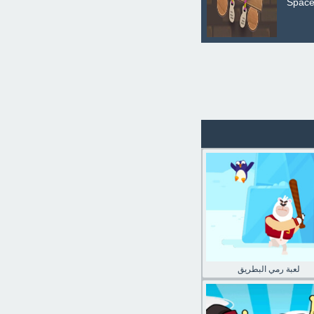
 وقت الاستيقاظ لرجل الصندوق النائم. استخدم ماوس الكمبيوتر للتحكم في اللعبة. اضغط على مفتاح Space
لعبة رمي البطريق