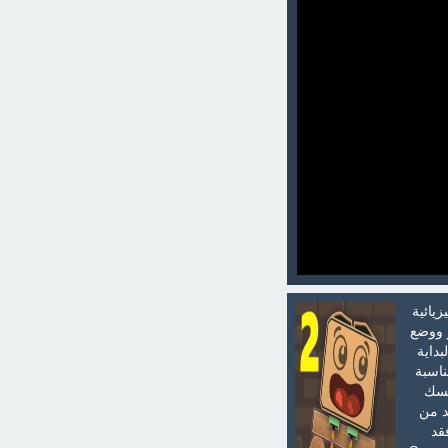
غاز الفيزيائية
 ووضع
بداية
ناسبة
فسك
لنائم 2 واستمتع بالعديد من
قد