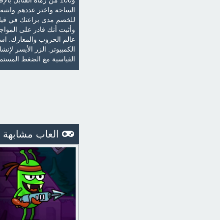
الساحة واختر عددهم وانتبه
للخصم مدى براعتك في قياد
وأثبت أنك قادر على الموا
عالم الحروب والمعارك. اس
القياسية مع الضغط المستمر. لتسريع 
العاب مشابهة