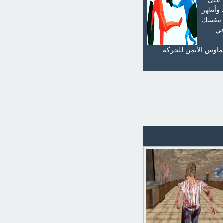
عها على
 وأظهر
 بنفسك
في
الوحدات والزر الأيمن مع مفتاح CTRL لحذفها. استخدم مفاتيح WASD + زر الماوس الأيمن للحركة