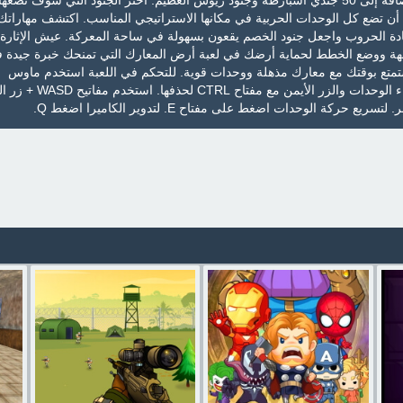
و100 من رماة القنابل بالإضافة إلى 50 جندي اسبارطة وجنود زيوس العظيم. اختر الجنود التي سوف تض
 أن تضع كل الوحدات الحربية في مكانها الاستراتيجي المناسب. اكتشف مهاراتك
ة الحروب واجعل جنود الخصم يقعون بسهولة في ساحة المعركة. عيش الإثارة
جهة ووضع الخطط لحماية أرضك في لعبة أرض المعارك التي تمنحك خبرة جيدة 
تمتع بوقتك مع معارك مذهلة ووحدات قوية. للتحكم في اللعبة استخدم ماوس
الكمبيوتر. الزر الأيسر لإنشاء 
حركة الوحدات اضغط على مفتاح E. لتدوير الكاميرا اضغط Q.