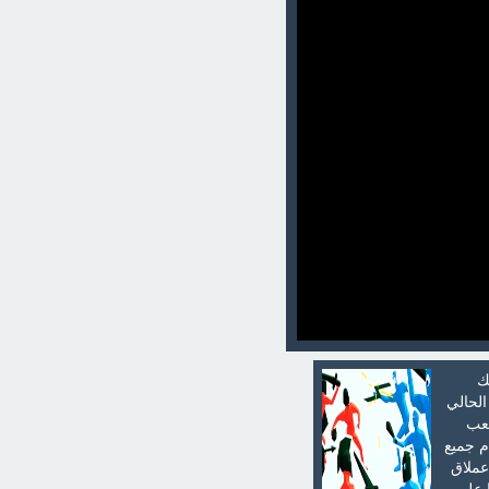
ك
الحالي
لعب
م جميع
وفرة لديك حسب خطتك الحالية فهناك عدد كبير من الجنود يتمثل في 20 راميًا و80 فارسًا و200 عملاق