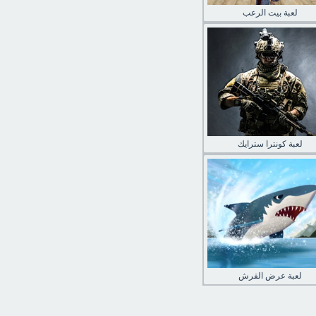
لعبة بيت الرعب
لعبة كونترا سترايك
لعبة عرض القرش