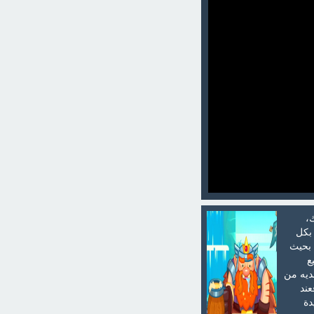
،
بكل
 بحيث
ع
ديه من
عند
دة