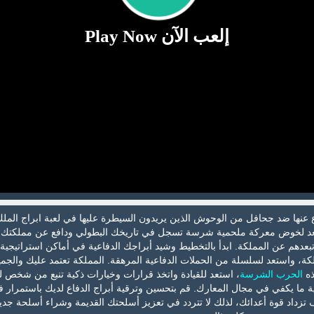
إلعب الآن Play Now
 عنها ضد جحافل من الوحوش الذين يريدون السيطرة عليها في لعبة ابراج الملك
تعد لخوض معركة ملحمية شرسة تسجل في تاريخك البطولي ودافع عن مملكتك 
عدهم عن المملكة. ابدأ بالتخطيط وشيد أبراجك الدفاعية في أماكن استراتيجية
، واستعد لسلسلة من الحملات الدفاعية المرهقة. المملكة تعتمد عليك والجمي
ذه
الحرب الشرسة
، استعد للقيادة واتخذ قرارات وخيارات ذكية تنبع من شخص ل
جية ما يكفي في مجال المعارك. قم بتحسين وترقية أبراج الدفاع لديك باستمرار ف
زداد قوة أعدائك، لذلك لا تتردد في تعزيز أسلحتك القديمة وشراء أسلحة جدي