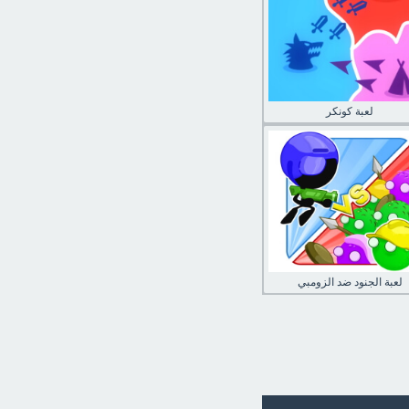
لعبة كونكر
لعبة الجنود ضد الزومبي