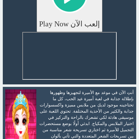
إلعب الآن Play Now
أنتِ الآن في موعد مع الأميرة لتجهيزها وظهورها
بإطلالة جذابة في لعبة أميرة عيد الحب، كل ما
تحتاجينه موجود لديكِ من ملابس مميزة واكسسوارات
جذابة والكثير من الأحذية المختلفة. تحتوي اللعبة على
موسيقى هادئة لكي تشعرك بالراحة والتركيز في
اختيار الملابس والمكياج. ابدئي أولًا بوضع مستحضرات
التجميل للأميرة ثم اختاري تسريحة شعر مناسبة من
بين تسريحات الشعر المتعددة والتي تأتي بألوان